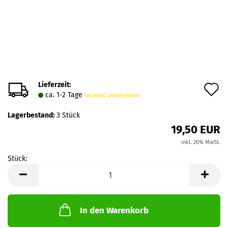
Lieferzeit:
A
ca. 1-2 Tage
(Ausland abweichend)
d
Lagerbestand:
3
Stück
M
19,50 EUR
inkl. 20% MwSt.
Stück:
Stück
In den Warenkorb