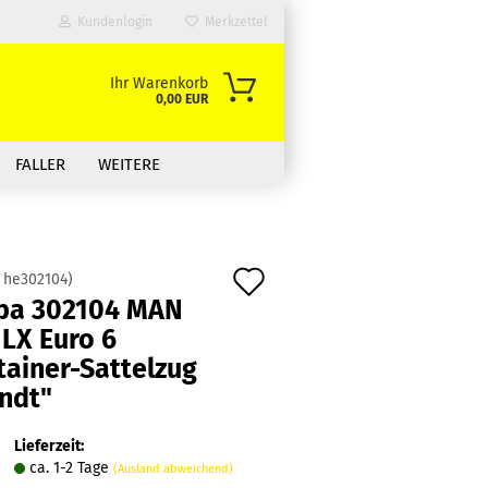
Kundenlogin
Merkzettel
Ihr Warenkorb
0,00 EUR
FALLER
WEITERE
Auf
:
he302104
)
pa 302104 MAN
den
 LX Euro 6
Merkzettel
tainer-Sattelzug
ndt"
Lieferzeit:
ca. 1-2 Tage
(Ausland abweichend)