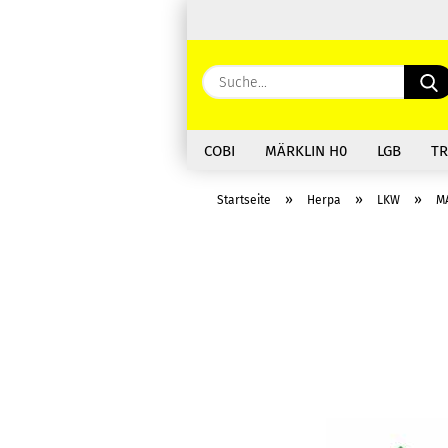
COBI
MÄRKLIN H0
LGB
TR
»
»
»
Startseite
Herpa
LKW
M