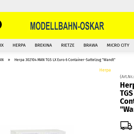
Suche...
E-Mail
IX
HERPA
BREKINA
RIETZE
BRAWA
MICRO CITY
Passwort
»
AN
Herpa 302104 MAN TGS LX Euro 6 Container-Sattelzug "Wandt"
Herpa
(Art.Nr.
Her
Konto erstellen
TGS
Con
Passwort vergessen?
"Wa