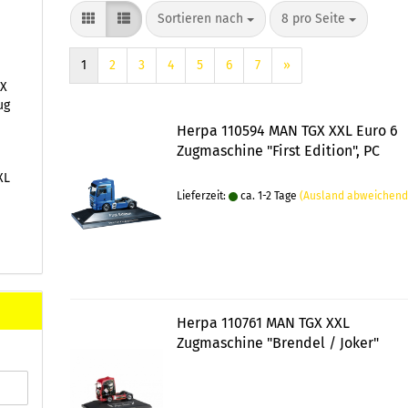
Sortieren nach
pro Seite
Sortieren nach
8 pro Seite
1
2
3
4
5
6
7
»
LX
ug
Herpa 110594 MAN TGX XXL Euro 6
Zugmaschine "First Edition", PC
XL
Lieferzeit:
ca. 1-2 Tage
(Ausland abweichend
Herpa 110761 MAN TGX XXL
Zugmaschine "Brendel / Joker"