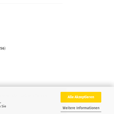
t
56
)
atenschutz
Callback Service
Alle Akzeptieren
,
 Sie
Weitere Informationen