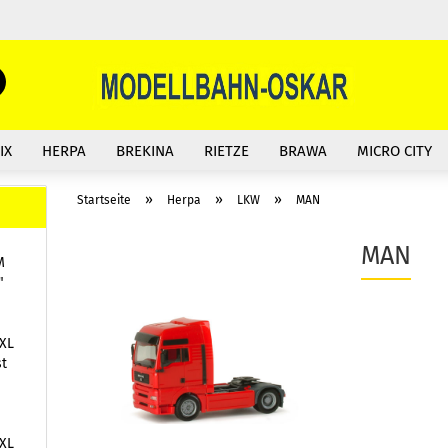
Suche...
E-Mail
IX
HERPA
BREKINA
RIETZE
BRAWA
MICRO CITY
Passwort
»
»
»
Startseite
Herpa
LKW
MAN
MAN
M
"
Konto erstellen
Passwort vergessen?
XL
st
XL