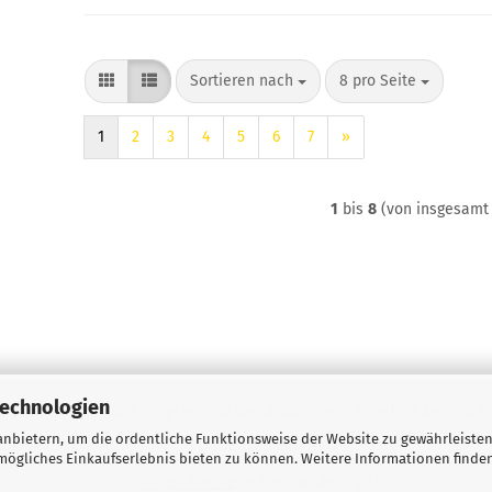
Sortieren nach
pro Seite
Sortieren nach
8 pro Seite
1
2
3
4
5
6
7
»
1
bis
8
(von insgesam
Technologien
iderrufsrecht
AGB
Liefer- und Versandkosten
Privatsphäre und D
nbietern, um die ordentliche Funktionsweise der Website zu gewährleisten
Cookie Einstellungen
ögliches Einkaufserlebnis bieten zu können. Weitere Informationen finden
Shopsoftware
by Gambio.de © 2025