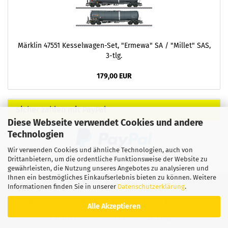
Märklin 47551 Kesselwagen-Set, "Ermewa" SA / "Millet" SAS,
3-tlg.
179,00 EUR
Sicher zahlen mit PayPal
Diese Webseite verwendet Cookies und andere
Technologien
Wir verwenden Cookies und ähnliche Technologien, auch von
Drittanbietern, um die ordentliche Funktionsweise der Website zu
gewährleisten, die Nutzung unseres Angebotes zu analysieren und
Ihnen ein bestmögliches Einkaufserlebnis bieten zu können. Weitere
Informationen finden Sie in unserer
Datenschutzerklärung
.
Impressum
Kontakt
Widerrufsrecht
AGB
Liefer- und Versandkosten
Privatsphäre und Datenschutz
Alle Akzeptieren
Callback Service
Cookie Einstellungen