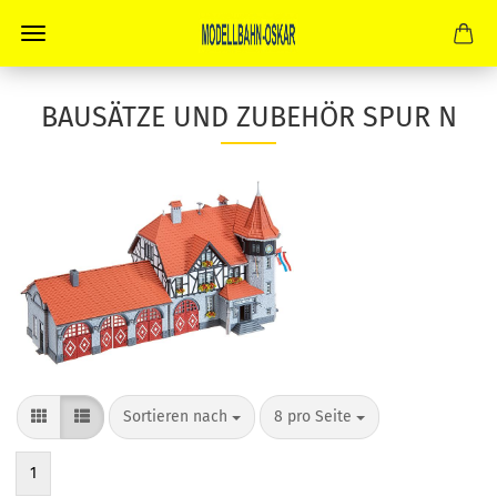
BAUSÄTZE UND ZUBEHÖR SPUR N
Sortieren nach
pro Seite
Sortieren nach
8 pro Seite
1