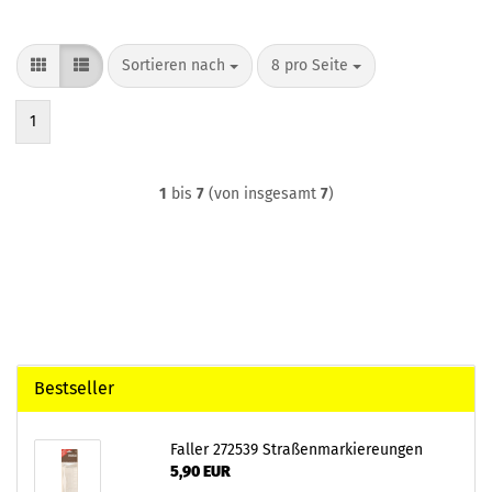
Sortieren nach
pro Seite
Sortieren nach
8 pro Seite
1
1
bis
7
(von insgesamt
7
)
Bestseller
Faller 272539 Straßenmarkiereungen
5,90 EUR