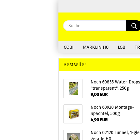
COBI
MÄRKLIN H0
LGB
TR
Bestseller
Noch 60855 Water-Drop
"transparent", 250g
9,00 EUR
Noch 60920 Montage-
Spachtel, 500g
4,90 EUR
Noch 02120 Tunnel, 1-glei
gerade H0