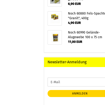
6,90 EUR
Noch 60880 Fels-Spacht
"Granit", 400g
4,90 EUR
Noch 60990 Gelände-
Alugewebe 100 x 75 cm
11,00 EUR
Newsletter-Anmeldung
WEITER
E-
ZUR
Mail
NEWSLETTER-
ANMELDUNG
ANMELDEN