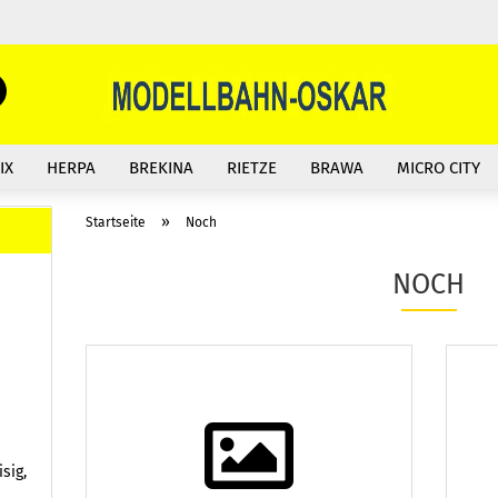
Suche...
E-Mail
IX
HERPA
BREKINA
RIETZE
BRAWA
MICRO CITY
Passwort
»
Startseite
Noch
NOCH
s
Konto erstellen
Passwort vergessen?
sig,