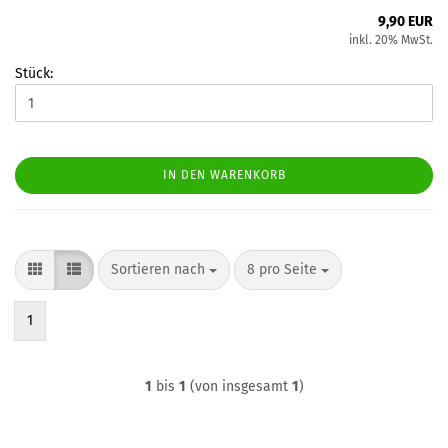
9,90 EUR
inkl. 20% MwSt.
Stück:
IN DEN WARENKORB
Sortieren nach
pro Seite
Sortieren nach
8 pro Seite
1
1
bis
1
(von insgesamt
1
)