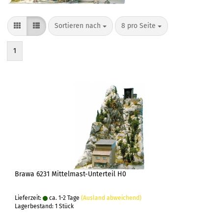
Sortieren nach
pro Seite
Sortieren nach
8 pro Seite
1
Brawa 6231 Mittelmast-Unterteil H0
Lieferzeit:
ca. 1-2 Tage
(Ausland abweichend)
Lagerbestand: 1 Stück