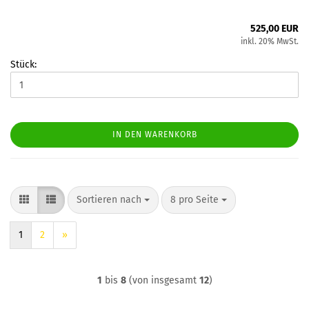
525,00 EUR
inkl. 20% MwSt.
Stück:
IN DEN WARENKORB
Sortieren nach
pro Seite
Sortieren nach
8 pro Seite
1
2
»
1
bis
8
(von insgesamt
12
)