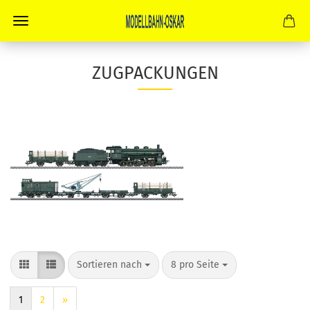
ZUGPACKUNGEN
Sortieren nach
pro Seite
Sortieren nach
8 pro Seite
1
2
»