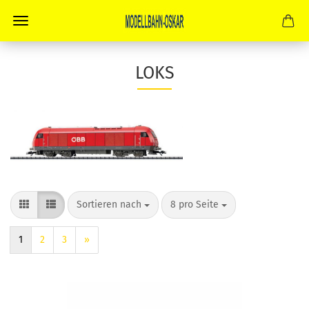
LOKS
Sortieren nach
pro Seite
Sortieren nach
8 pro Seite
1
2
3
»