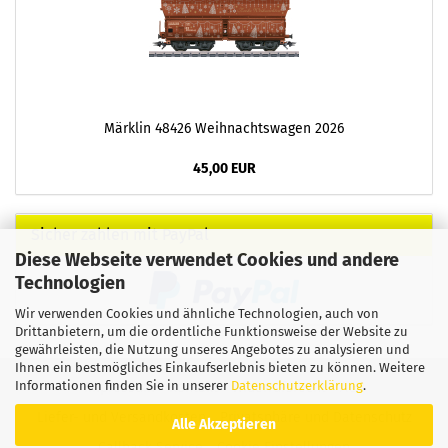
Märklin 48426 Weihnachtswagen 2026
45,00 EUR
Sicher zahlen mit PayPal
Diese Webseite verwendet Cookies und andere
Technologien
Wir verwenden Cookies und ähnliche Technologien, auch von
Drittanbietern, um die ordentliche Funktionsweise der Website zu
gewährleisten, die Nutzung unseres Angebotes zu analysieren und
Ihnen ein bestmögliches Einkaufserlebnis bieten zu können. Weitere
Informationen finden Sie in unserer
Datenschutzerklärung
.
Impressum
Kontakt
Widerrufsrecht
AGB
Liefer- und Versandkosten
Privatsphäre und Datenschutz
Alle Akzeptieren
Callback Service
Cookie Einstellungen