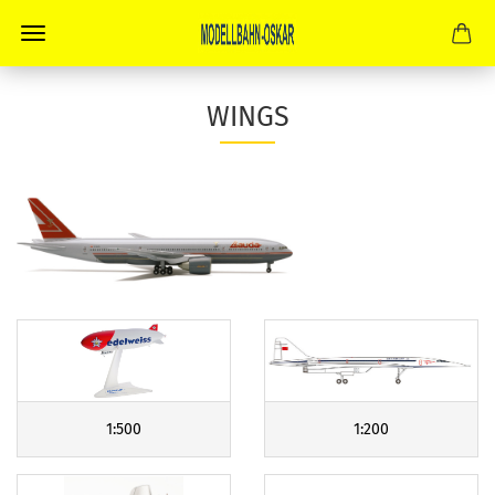
WINGS
1:500
1:200