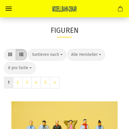
FIGUREN
Sortieren nach
pro Seite
Sortieren nach
Alle Hersteller
pro Seite
8 pro Seite
1
2
3
4
5
»