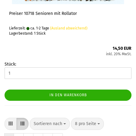
Preiser 10718 Senioren mit Rollator
Lieferzeit:
ca. 1-2 Tage
(Ausland abweichend)
Lagerbestand: 1 Stück
14,50 EUR
inkl. 20% MwSt.
Stück:
IN DEN WARENKORB
Sortieren nach
pro Seite
Sortieren nach
8 pro Seite