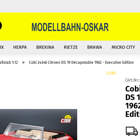
Suche...
E-Mail
IX
HERPA
BREKINA
RIETZE
BRAWA
MICRO CITY
Passwort
»
aßstab 1:12
Cobi 24346 Citroen DS 19 Décapotable 1962 - Executive Edition
COBI
(Art.Nr.
Cobi
Konto erstellen
DS 
1962
Passwort vergessen?
Edit