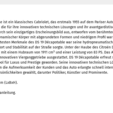
e ist ein klassisches Cabriolet, das erstmals 1955 auf dem Pariser Aut
e, die für ihre innovativen technischen Lösungen und ihr avantgardisti
rch sein einzigartiges Erscheinungsbild aus, entworfen vom berühmte
dynamischer Körper mit abgerundeten Formen und niedrigem Profil war
ntesten Merkmale des DS 19 Décapotable war seine hydropneumatisch
rt und Stabilität auf der Straße sorgte. Unter der Haube des Citroën
r mit einem Hubraum von 1911 cm³ und einer Leistung von 83 PS. Das A
innovativen Vierganggetriebe ausgestattet. DS 19 Décapotable erfreut
bol für Luxus und Prestige geworden. Seine innovativen technischen 
en die Aufmerksamkeit der Kunden und das Auto erlangte schnell inte
önlichkeiten gewählt, darunter Politiker, Künstler und Prominente.
cm (LxBxH).
anleitung.