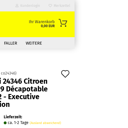
Kundenlogin
Merkzettel
Ihr Warenkorb
0,00 EUR
FALLER
WEITERE
Auf
:
co24346
)
 24346 Citroen
den
19 Décapotable
Merkzettel
 - Executive
ion
Lieferzeit:
ca. 1-2 Tage
(Ausland abweichend)