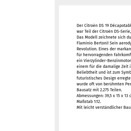
Der Citroën DS 19 Décapotabl
war Teil der Citroën DS-Seri
Das Modell zeichnete sich du
Flaminio Bertoni! Sein aero
Revolution. Eines der marka
für hervorragenden Fahrkomfo
ein Vierzylinder-Benzinmoto
einem für die damalige Zeit 
Beliebtheit und ist zum Sym
futuristisches Design erregt
wurde oft von berühmten Pers
Bausatz mit 2.275 Teilen.
Abmessungen: 39,5 x 15 x 13 
Maßstab 1:12.
Mit leicht verständlicher Bau