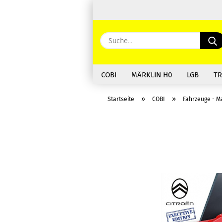
COBI
MÄRKLIN H0
LGB
TR
»
»
Startseite
COBI
Fahrzeuge - M