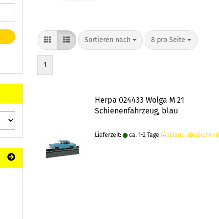
Sortieren nach
pro Seite
Sortieren nach
8 pro Seite
1
Herpa 024433 Wolga M 21
Schienenfahrzeug, blau
Lieferzeit:
ca. 1-2 Tage
(Ausland abweichend