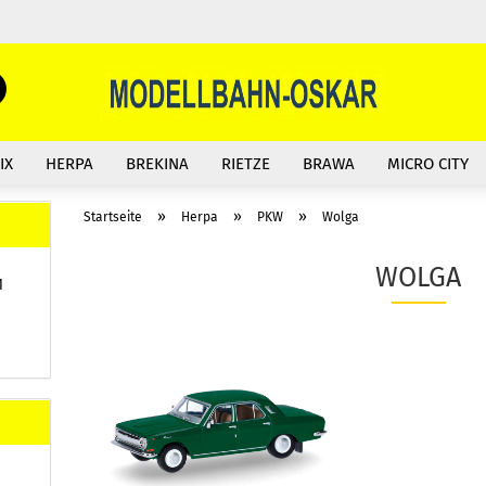
Suche...
E-Mail
IX
HERPA
BREKINA
RIETZE
BRAWA
MICRO CITY
Passwort
»
»
»
Startseite
Herpa
PKW
Wolga
WOLGA
1
Konto erstellen
Passwort vergessen?