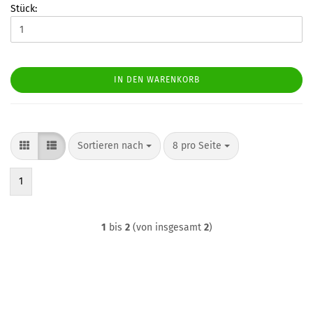
Stück:
IN DEN WARENKORB
Sortieren nach
pro Seite
Sortieren nach
8 pro Seite
1
1
bis
2
(von insgesamt
2
)