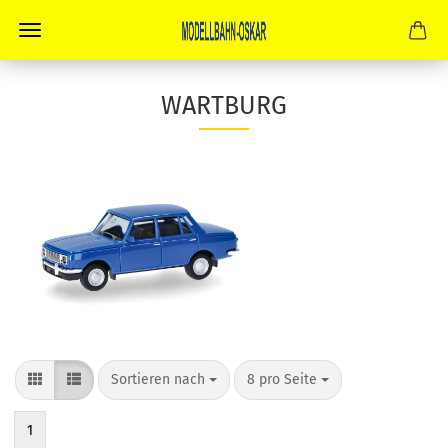
WARTBURG
Sortieren nach
pro Seite
Sortieren nach
8 pro Seite
1