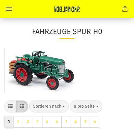
FAHRZEUGE SPUR H0
Sortieren nach
pro Seite
Sortieren nach
8 pro Seite
1
2
3
4
5
6
7
8
9
»