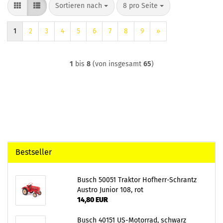
Sortieren nach
pro Seite
Sortieren nach
8 pro Seite
1
2
3
4
5
6
7
8
9
»
1
bis
8
(von insgesamt
65
)
Bestseller
Busch 50051 Traktor Hofherr-Schrantz
Austro Junior 108, rot
14,80 EUR
Busch 40151 US-Motorrad, schwarz