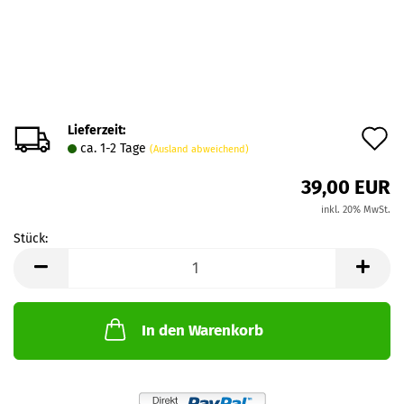
Lieferzeit:
A
ca. 1-2 Tage
(Ausland abweichend)
d
39,00 EUR
M
inkl. 20% MwSt.
Stück:
Stück
In den Warenkorb