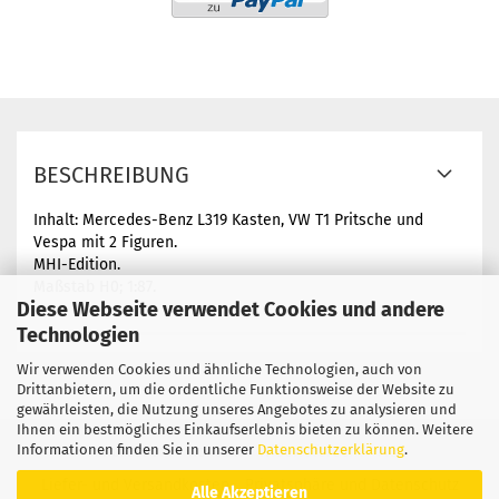
BESCHREIBUNG
Inhalt: Mercedes-Benz L319 Kasten, VW T1 Pritsche und
Vespa mit 2 Figuren.
MHI-Edition.
Maßstab H0; 1:87.
Diese Webseite verwendet Cookies und andere
Technologien
Wir verwenden Cookies und ähnliche Technologien, auch von
Drittanbietern, um die ordentliche Funktionsweise der Website zu
gewährleisten, die Nutzung unseres Angebotes zu analysieren und
Ihnen ein bestmögliches Einkaufserlebnis bieten zu können. Weitere
Informationen finden Sie in unserer
Datenschutzerklärung
.
Impressum
Kontakt
Widerrufsrecht
AGB
Liefer- und Versandkosten
Privatsphäre und Datenschutz
Alle Akzeptieren