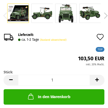
Lieferzeit:
A
ca. 1-2 Tage
(Ausland abweichend)
d
TOP
M
103,50 EUR
inkl. 20% MwSt.
Stück:
Stück
In den Warenkorb