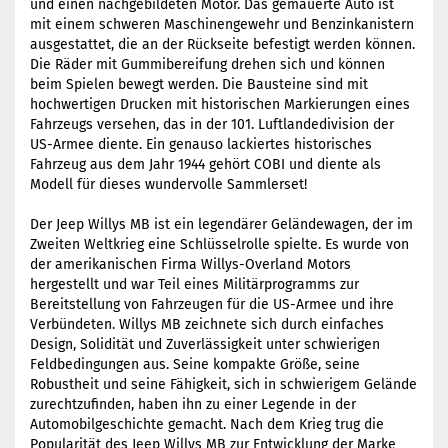
und einen nachgebildeten Motor. Das gemauerte Auto ist
mit einem schweren Maschinengewehr und Benzinkanistern
ausgestattet, die an der Rückseite befestigt werden können.
Die Räder mit Gummibereifung drehen sich und können
beim Spielen bewegt werden. Die Bausteine sind mit
hochwertigen Drucken mit historischen Markierungen eines
Fahrzeugs versehen, das in der 101. Luftlandedivision der
US-Armee diente. Ein genauso lackiertes historisches
Fahrzeug aus dem Jahr 1944 gehört COBI und diente als
Modell für dieses wundervolle Sammlerset!
Der Jeep Willys MB ist ein legendärer Geländewagen, der im
Zweiten Weltkrieg eine Schlüsselrolle spielte. Es wurde von
der amerikanischen Firma Willys-Overland Motors
hergestellt und war Teil eines Militärprogramms zur
Bereitstellung von Fahrzeugen für die US-Armee und ihre
Verbündeten. Willys MB zeichnete sich durch einfaches
Design, Solidität und Zuverlässigkeit unter schwierigen
Feldbedingungen aus. Seine kompakte Größe, seine
Robustheit und seine Fähigkeit, sich in schwierigem Gelände
zurechtzufinden, haben ihn zu einer Legende in der
Automobilgeschichte gemacht. Nach dem Krieg trug die
Popularität des Jeep Willys MB zur Entwicklung der Marke