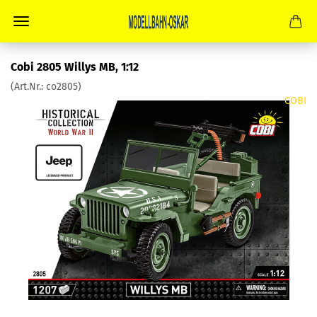
Cobi 2805 Willys MB, 1:12
(Art.Nr.:
co2805
)
COBI