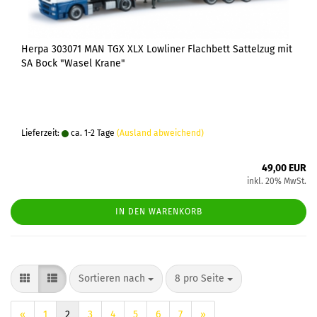
Herpa 303071 MAN TGX XLX Lowliner Flachbett Sattelzug mit
SA Bock "Wasel Krane"
Lieferzeit:
ca. 1-2 Tage
(Ausland abweichend)
49,00 EUR
inkl. 20% MwSt.
IN DEN WARENKORB
Sortieren nach
pro Seite
Sortieren nach
8 pro Seite
«
1
2
3
4
5
6
7
»