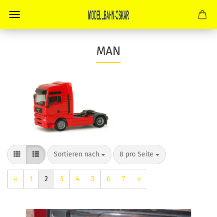
MAN
Sortieren nach
pro Seite
Sortieren nach
8 pro Seite
«
1
2
3
4
5
6
7
»